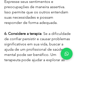
Expresse seus sentimentos e 
preocupações de maneira assertiva. 
Isso permite que os outros entendam 
suas necessidades e possam 
responder de forma adequada.
6. Considere a terapia
: Se a dificuldade 
de confiar persistir e causar problemas 
significativos em sua vida, buscar a 
ajuda de um profissional de saúde 
mental pode ser benéfico. Um 
terapeuta pode ajudar a explorar as 
raízes da falta de confiança, fornecer 
estratégias para superá-la e apoiá-lo ao 
longo do processo.
Lembre-se de que confiar novamente 
pode ser um processo desafiador, mas 
não impossível. Cada pessoa é única, e 
a recuperação da confiança ocorre em 